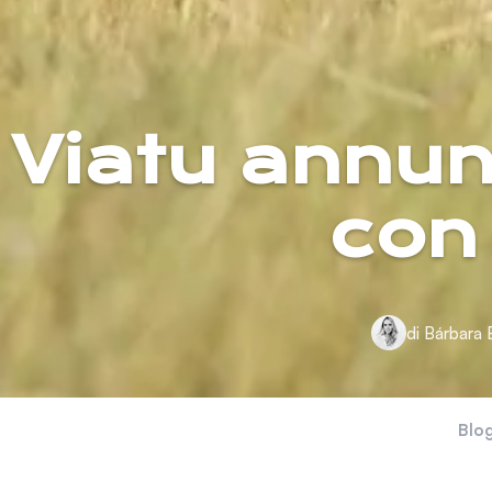
Viatu annun
con
di Bárbara 
Blo