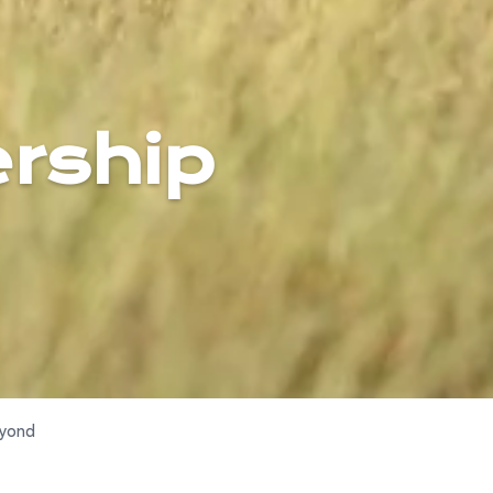
ership
eyond