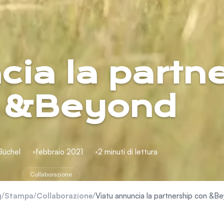
cia la partn
 &Beyond
Büchel
febbraio 2021
2 minuti di lettura
Collaborazione
g
/
Stampa
/
Collaborazione
/
Viatu annuncia la partnership con &B