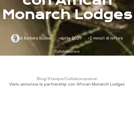
con African
Monarch Lodges
di Bárbara Büchel
aprile 2021
2 minuti di lettura
Collaborazione
Blog
/
Stampa
/
Collaborazione
/
Viatu annuncia la partnership con African Monarch Lodges
African Monarch Lodges