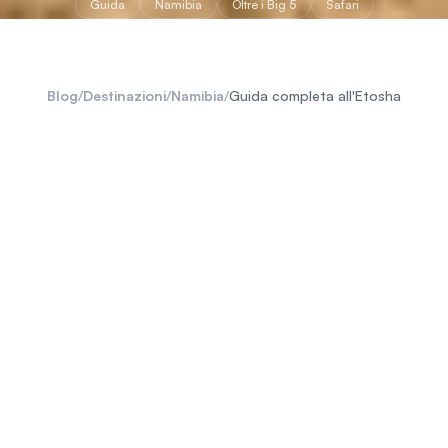
Guida
Namibia
Oltre i Big 5
Safari
Blog
/
Destinazioni
/
Namibia
/
Guida completa all'Etosha