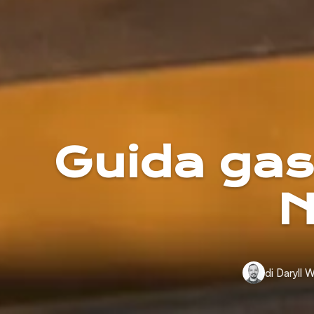
Guida gas
N
di Daryll W