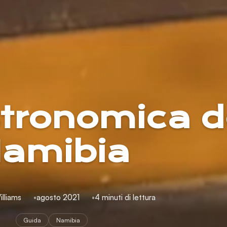
tronomica d
amibia
illiams
agosto 2021
4 minuti di lettura
Guida
Namibia