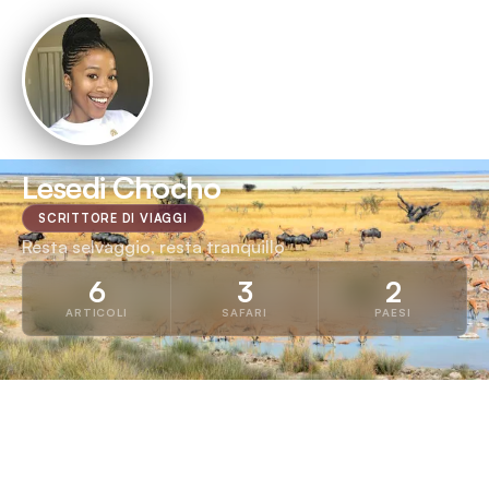
Lesedi Chocho
SCRITTORE DI VIAGGI
Resta selvaggio, resta tranquillo
6
3
2
ARTICOLI
SAFARI
PAESI
LANGUAGE
Di Lesedi
Tutti gli articoli
English