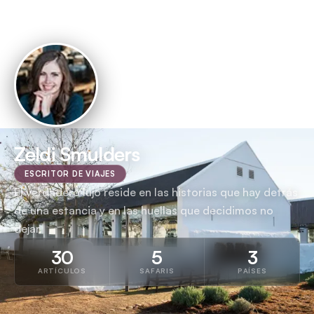
Zeldi Smulders
ESCRITOR DE VIAJES
El verdadero lujo reside en las historias que hay detrás
de una estancia y en las huellas que decidimos no
dejar.
30
5
3
ARTÍCULOS
SAFARIS
PAÍSES