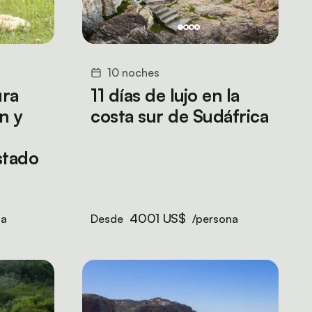
10 noches
ura
11 días de lujo en la
n y
costa sur de Sudáfrica
stado
4001 US$
na
Desde
/persona