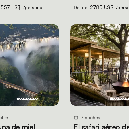
4557 US$
2785 US$
/persona
Desde
/pers
ches
7 noches
una de miel
El safari aéreo de