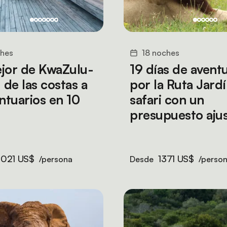
ches
18 noches
jor de KwaZulu-
19 días de avent
 de las costas a
por la Ruta Jardí
antuarios en 10
safari con un
presupuesto aju
2021 US$
1371 US$
/persona
Desde
/perso