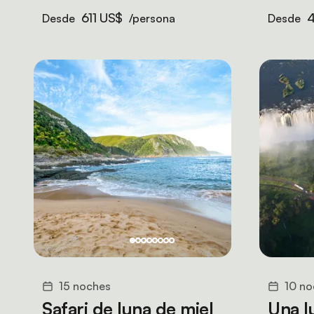
611 US$
Desde
/persona
Desde
15 noches
10 no
Safari de luna de miel
Una l