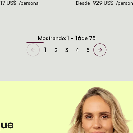
17 US$
929 US$
/persona
Desde
/perso
1 - 16
Mostrando:
de 75
1
2
3
4
5
que