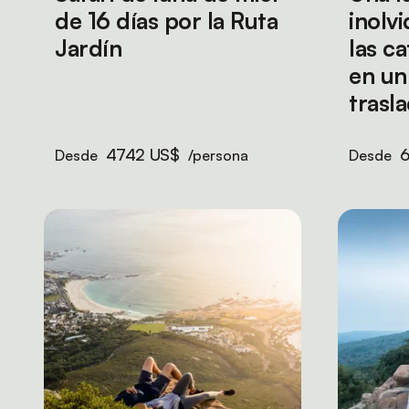
de 16 días por la Ruta
inolv
Jardín
las ca
en un
trasl
4742 US$
Desde
/persona
Desde