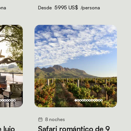
5995 US$
ona
Desde
/persona
8 noches
 lujo
Safari romántico de 9