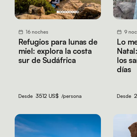
16 noches
9 no
Refugios para lunas de
Lo me
miel: explora la costa
Natal:
sur de Sudáfrica
los s
días
3512 US$
Desde
/persona
Desde