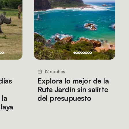
12 noches
días
Explora lo mejor de la
Ruta Jardín sin salirte
 la
del presupuesto
laya