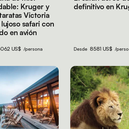
idable: Kruger y
definitivo en Kr
taratas Victoria
 lujoso safari con
ado en avión
6062 US$
8581 US$
/persona
Desde
/perso