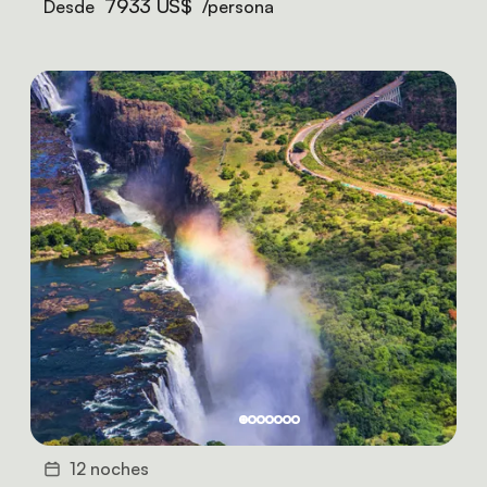
7933 US$
Desde
/persona
12 noches