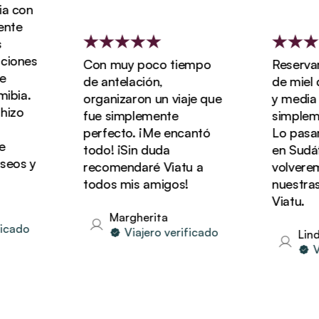
n
es
Con muy poco tiempo
Reservamos n
de antelación,
de miel de t
.
organizaron un viaje que
y media con V
fue simplemente
simplemente 
perfecto. ¡Me encantó
Lo pasamos d
todo! ¡Sin duda
en Sudáfrica 
 y
recomendaré Viatu a
volveremos a
todos mis amigos!
nuestras vac
Viatu.
Margherita
o
Viajero verificado
Linda
Viajer