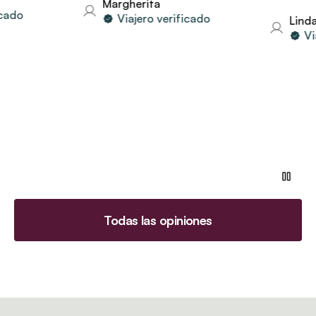
Margherita
Viajero verificado
Linda
Viajero 
Todas las opiniones