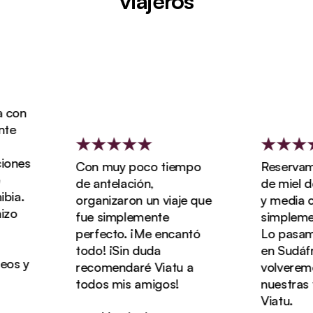
viajeros
Con muy poco tiempo
Reservamos nue
de antelación,
de miel de tre
organizaron un viaje que
y media con Via
fue simplemente
simplemente ma
perfecto. ¡Me encantó
Lo pasamos de 
todo! ¡Sin duda
en Sudáfrica y
recomendaré Viatu a
volveremos a r
todos mis amigos!
nuestras vacac
Viatu.