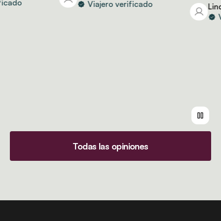
cado
Viajero verificado
Linda
Via
Todas las opiniones