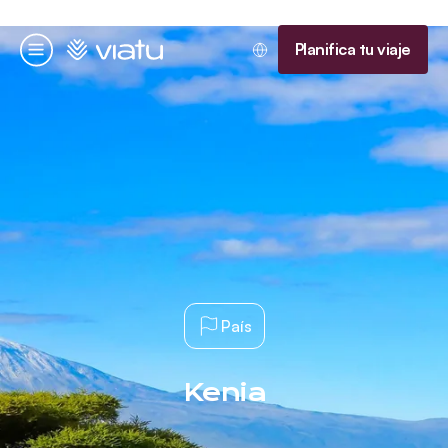
Página de inicio
Planifica tu viaje
Menú
País
Kenia