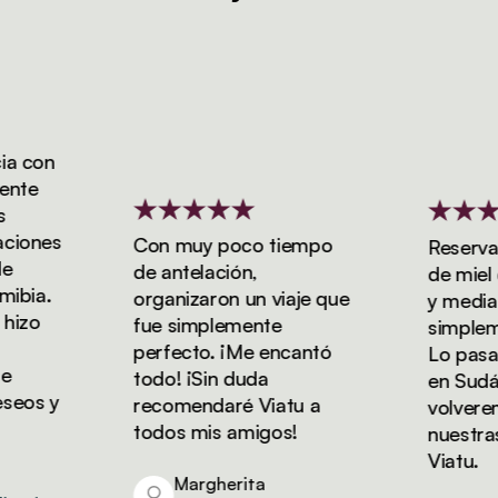
 con
te
ones
Con muy poco tiempo
Reservamo
de antelación,
de miel d
bia.
organizaron un viaje que
y media co
zo
fue simplemente
simplemen
perfecto. ¡Me encantó
Lo pasamo
todo! ¡Sin duda
en Sudáfri
os y
recomendaré Viatu a
volveremo
todos mis amigos!
nuestras 
Viatu.
Margherita