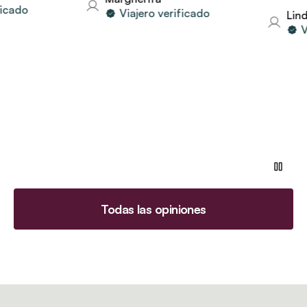
o
Viajero verificado
Linda
Viajer
Todas las opiniones