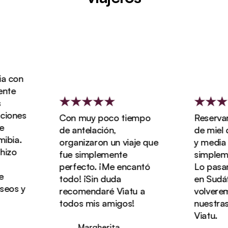
on
es
Con muy poco tiempo
Reservamos 
de antelación,
de miel de t
.
organizaron un viaje que
y media con V
fue simplemente
simplemente 
perfecto. ¡Me encantó
Lo pasamos 
todo! ¡Sin duda
en Sudáfrica
 y
recomendaré Viatu a
volveremos a
todos mis amigos!
nuestras va
Viatu.
Margherita