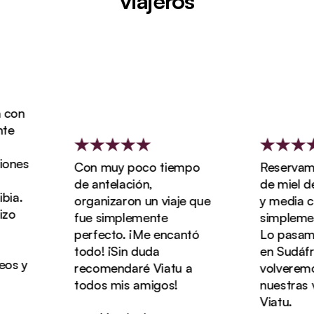
viajeros
Con muy poco tiempo
Reservamos nue
de antelación,
de miel de tre
organizaron un viaje que
y media con Viat
fue simplemente
simplemente mar
perfecto. ¡Me encantó
Lo pasamos de 
todo! ¡Sin duda
en Sudáfrica y
recomendaré Viatu a
volveremos a re
todos mis amigos!
nuestras vacac
Viatu.