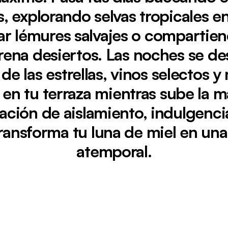
s, explorando selvas tropicales e
ar lémures salvajes o compartien
ena desiertos. Las noches se de
z de las estrellas, vinos selectos
 en tu terraza mientras sube la 
a inmaculada playa de arena blanca del complejo turísti
ación de aislamiento, indulgencia
ransforma tu luna de miel en un
atemporal.