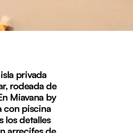
isla privada
ar, rodeada de
. En Miavana by
a con piscina
 los detalles
n arrecifes de