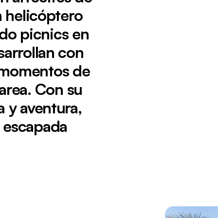
n helicóptero
do picnics en
sarrollan con
 y momentos de
marea. Con su
co Miavana, en Madagascar, rodeada de palmeras y con
 y aventura,
a escapada