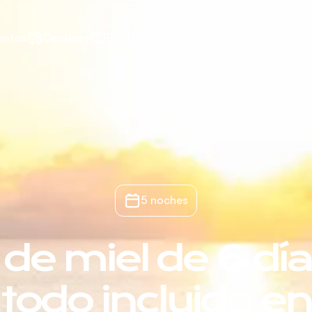
entos
Destinos
Blog
5 noches
de miel de 6 dí
todo incluido en