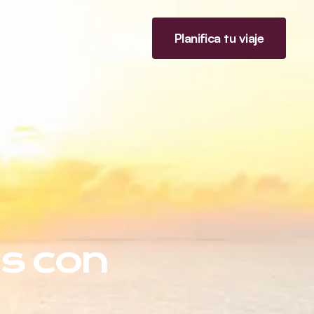
Planifica tu viaje
ES
as con