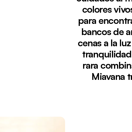
colores vivo
para encontr
bancos de ar
cenas a la lu
tranquilidad
Viendo actualmente:
Pareja disfrutando de un picnic al atardecer en l
rara combin
vistas al océano.
Miavana t