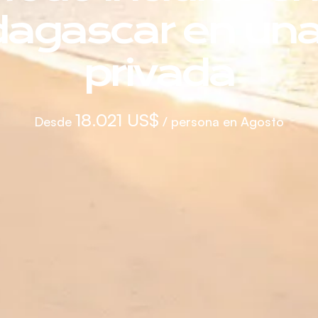
agascar en una 
privada
18.021 US$
Desde
/ persona en Agosto