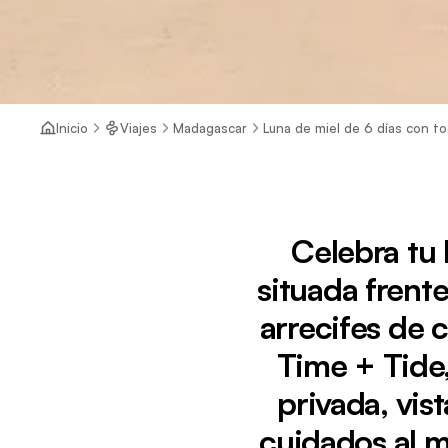
Inicio
Viajes
Madagascar
Luna de miel de 6 días con to
Celebra tu 
situada frent
arrecifes de c
Time + Tide,
privada, vis
cuidados al m