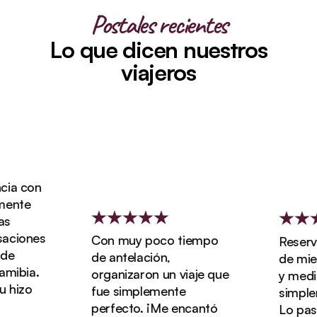
Postales recientes
Lo que dicen nuestros
viajeros
ia con
ente
ciones
Con muy poco tiempo
Reserva
e
de antelación,
de miel 
mibia.
organizaron un viaje que
y media 
hizo
fue simplemente
simpleme
perfecto. ¡Me encantó
Lo pasa