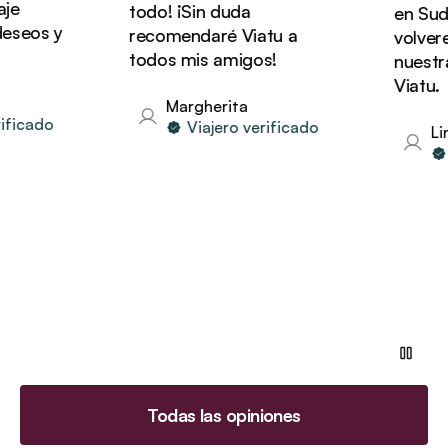
e
todo! ¡Sin duda
en Sudáf
seos y
recomendaré Viatu a
volverem
todos mis amigos!
nuestras
Viatu.
Margherita
ficado
Viajero verificado
Lin
V
Todas las opiniones