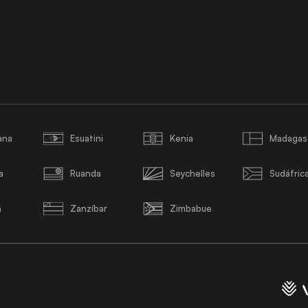
ana
Esuatini
Kenia
Madagas
a
Ruanda
Seychelles
Sudáfric
a
Zanzíbar
Zimbabue