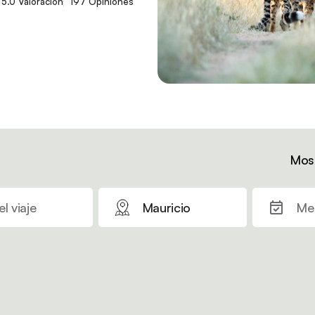
5.0 Valoración
197 Opiniones
Most
l viaje
Mauricio
Mes