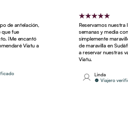
e antelación,
Reservamos nuestra luna 
e fue
semanas y media con Viat
¡Me encantó
simplemente maravillosa
ndaré Viatu a
de maravilla en Sudáfrica
a reservar nuestras vaca
Viatu.
ado
Linda
Viajero verificad