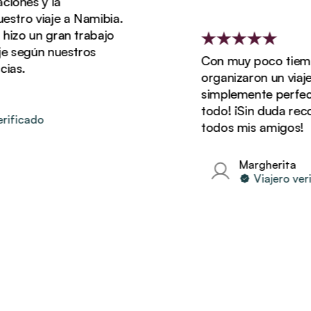
es y la
ro viaje a Namibia.
o un gran trabajo
según nuestros
Con muy poco tiempo d
.
organizaron un viaje qu
simplemente perfecto. 
todo! ¡Sin duda recome
icado
todos mis amigos!
Margherita
Viajero verific