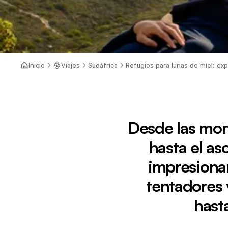
Inicio
Viajes
Sudáfrica
Refugios para lunas de miel: exp
Desde las mon
hasta el as
impresionan
tentadores v
hast