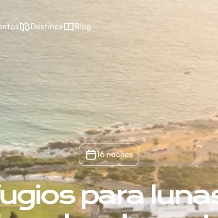
entos
Destinos
Blog
16 noches
ugios para luna