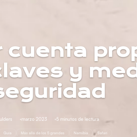
r cuenta pro
claves y me
seguridad
ulders
marzo 2023
5 minutos de lectura
Guía
Más allá de los 5 grandes
Namibia
Safari