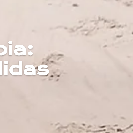
pia:
didas