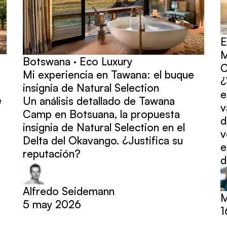
E
M
Botswana · Eco Luxury
C
Mi experiencia en Tawana: el buque
¿
insignia de Natural Selection
e
e
Un análisis detallado de Tawana
v
Camp en Botsuana, la propuesta
d
insignia de Natural Selection en el
v
Delta del Okavango. ¿Justifica su
e
reputación?
d
Alfredo Seidemann
M
5 may 2026
1