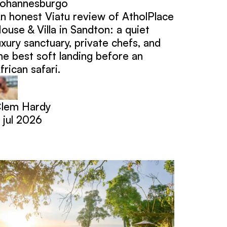
ohannesburgo
n honest Viatu review of AtholPlace
ouse & Villa in Sandton: a quiet
uxury sanctuary, private chefs, and
he best soft landing before an
frican safari.
lem Hardy
 jul 2026