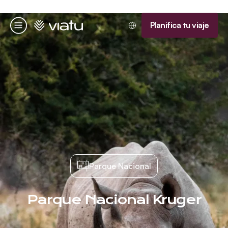
Página de inicio
Planifica tu viaje
Menú
Parque Nacional
Parque Nacional Kruger