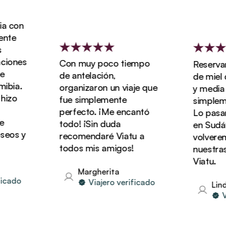
 con
te
ones
Con muy poco tiempo
Reservamo
de antelación,
de miel de
bia.
organizaron un viaje que
y media co
zo
fue simplemente
simplement
perfecto. ¡Me encantó
Lo pasamo
todo! ¡Sin duda
en Sudáfri
os y
recomendaré Viatu a
volveremos
todos mis amigos!
nuestras 
Viatu.
Margherita
cado
Viajero verificado
Linda
Via