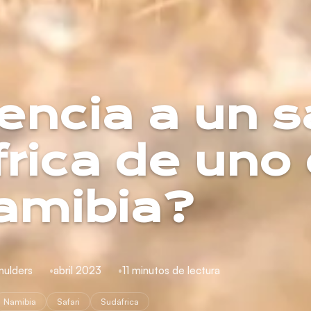
encia a un s
rica de uno
amibia?
mulders
abril 2023
11 minutos de lectura
Namibia
Safari
Sudáfrica