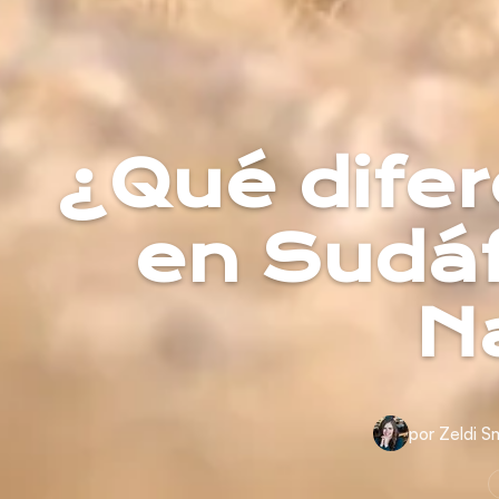
¿Qué difer
en Sudáf
N
por Zeldi S