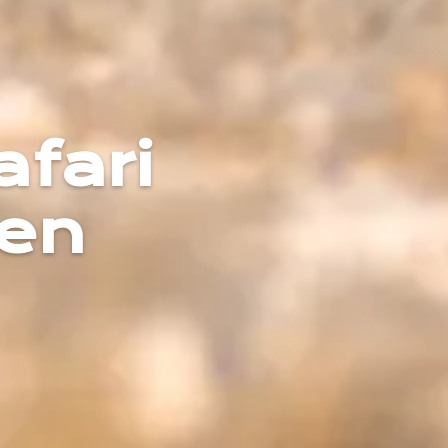
afari
 en