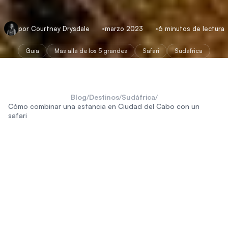
por Courtney Drysdale
marzo 2023
6 minutos de lectura
Guía
Más allá de los 5 grandes
Safari
Sudáfrica
Blog
/
Destinos
/
Sudáfrica
/
Cómo combinar una estancia en Ciudad del Cabo con un
safari
Sudáfrica
Ciudad del Cabo