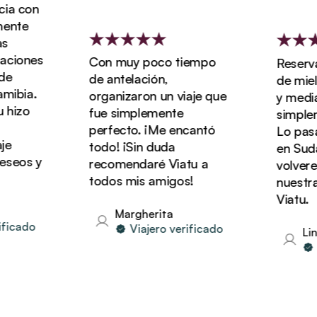
a con
nte
iones
Con muy poco tiempo
Reservam
de antelación,
de miel 
ibia.
organizaron un viaje que
y media c
hizo
fue simplemente
simpleme
perfecto. ¡Me encantó
Lo pasam
todo! ¡Sin duda
en Sudáfr
eos y
recomendaré Viatu a
volverem
todos mis amigos!
nuestras
Viatu.
Margherita
icado
Viajero verificado
Lind
Vi