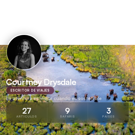
Courtney Drysdale
ESCRITOR DE VIAJES
La aventura es mejor cuando es sostenible
27
9
3
ARTÍCULOS
SAFARIS
PAÍSES