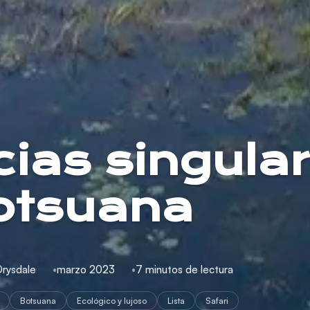
cias singula
otsuana
Drysdale
marzo 2023
7 minutos de lectura
Botsuana
Ecológico y lujoso
Lista
Safari