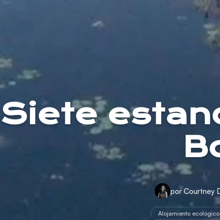
Siete estan
B
por Courtney 
Alojamiento ecológico