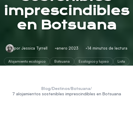
imprescindibles
en Botsuana
por Jessica Tyrrell
enero 2023
14 minutos de lectura
Alojamiento ecológico
Botsuana
Ecológico y lujoso
Lista
Blog
/
Destinos
/
Botsuana
/
7 alojamientos sostenibles imprescindibles en Botsuana
Botsuana