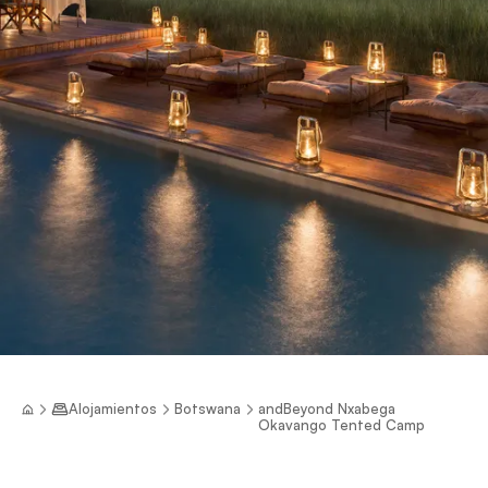
Alojamientos
Botswana
andBeyond Nxabega
Okavango Tented Camp