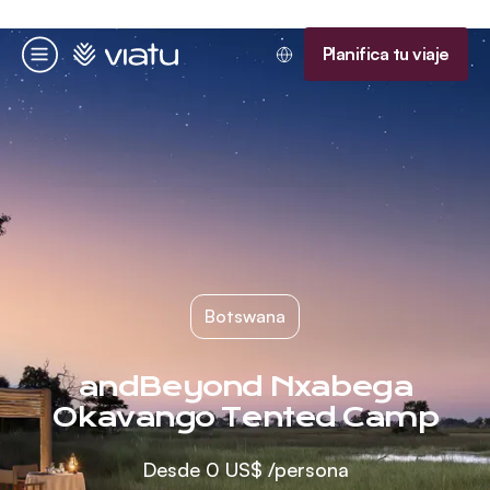
Página de inicio
Planifica tu viaje
Menú
Botswana
andBeyond Nxabega
Okavango Tented Camp
Desde
0 US$
/persona