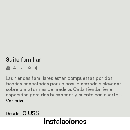
Suite familiar
4
•
4
Las tiendas familiares están compuestas por dos
tiendas conectadas por un pasillo cerrado y elevadas
sobre plataformas de madera. Cada tienda tiene
capacidad para dos huéspedes y cuenta con cuarto
de baño privado, terraza, sala privada y zona de estar.
Ver más
0 US$
Desde
Instalaciones