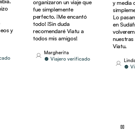
ia.
organizaron un viaje que
y media con
zo
fue simplemente
simplement
perfecto. ¡Me encantó
Lo pasamos
todo! ¡Sin duda
en Sudáfric
os y
recomendaré Viatu a
volveremos
todos mis amigos!
nuestras v
Viatu.
Margherita
ado
Viajero verificado
Linda
Viaj