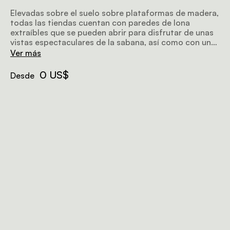
Elevadas sobre el suelo sobre plataformas de madera,
todas las tiendas cuentan con paredes de lona
extraíbles que se pueden abrir para disfrutar de unas
vistas espectaculares de la sabana, así como con una
amplia terraza privada y una sala con un diván
Ver más
colgante. Cada tienda tiene capacidad para dos
personas y cuenta con un cuarto de baño privado con
0 US$
Desde
ducha de efecto lluvia tanto interior como exterior.