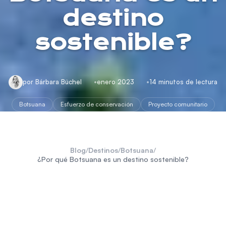
destino
sostenible?
por Bárbara Büchel
enero 2023
14 minutos de lectura
Botsuana
Esfuerzo de conservación
Proyecto comunitario
Blog
/
Destinos
/
Botsuana
/
¿Por qué Botsuana es un destino sostenible?
B
otsuana