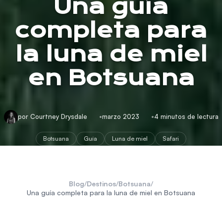
Una guía
completa para
la luna de miel
en Botsuana
por Courtney Drysdale
marzo 2023
4 minutos de lectura
Botsuana
Guía
Luna de miel
Safari
Blog
/
Destinos
/
Botsuana
/
Una guía completa para la luna de miel en Botsuana