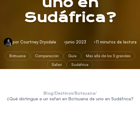
uno en
Sudáfrica?
por Courtney Drysdale
junio 2023
11 minutos de lectura
Botsuana
Comparación
Guía
Más allá de los 5 grandes
Safari
Sudáfrica
Blog
/
Destinos
/
Botsuana
/
¿Qué distingue a un safari en Botsuana de uno en Sudáfrica?