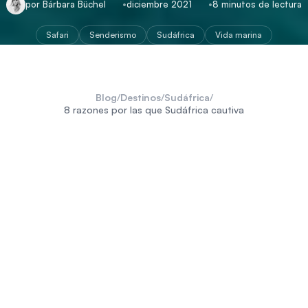
por Bárbara Büchel
diciembre 2021
8 minutos de lectura
Safari
Senderismo
Sudáfrica
Vida marina
Blog
/
Destinos
/
Sudáfrica
/
8 razones por las que Sudáfrica cautiva
Sudáfrica
braais