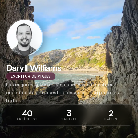
Daryll Williams
ESCRITOR DE VIAJES
Las mejores fotos no se planean; se descubren
cuando estás dispuesto a ensuciarte un poco las
botas
40
3
2
ARTÍCULOS
SAFARIS
PAÍSES