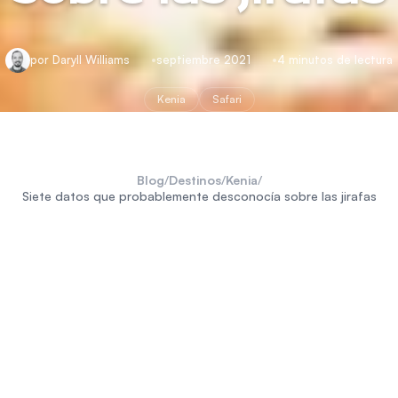
por Daryll Williams
septiembre 2021
4 minutos de lectura
Kenia
Safari
Blog
/
Destinos
/
Kenia
/
Siete datos que probablemente desconocía sobre las jirafas