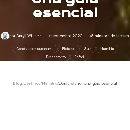
esencial
por Daryll Williams
septiembre 2020
8 minutos de lectura
Conducción autónoma
Elefante
Guía
Namibia
Rinoceronte
Safari
Blog
/
Destinos
/
Namibia
/
Damaraland: Una guía esencial