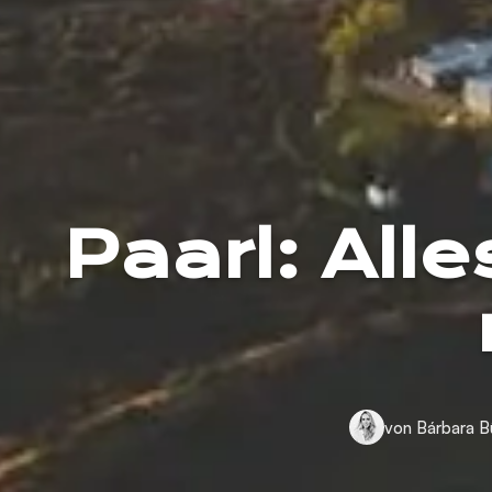
Paarl: All
von Bárbara B