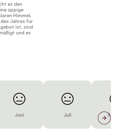
cht es den
ine üppige
klaren Himmel,
 des Jahres für
gebot ist, sind
emäßigt und es
Juni
Juli
August