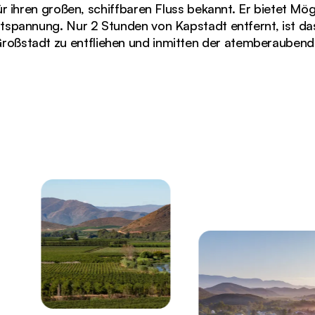
r ihren großen, schiffbaren Fluss bekannt. Er bietet Mö
spannung. Nur 2 Stunden von Kapstadt entfernt, ist das
roßstadt zu entfliehen und inmitten der atemberauben
reede River Valley mit den schroffen Bergen im Westka