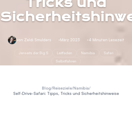
Tricks und
Sicherheitshinw
von Zeldi Smulders
März 2023
4 Minuten Lesezeit
Jenseits der Big 5
Leitfaden
Namibia
Safari
Selbstfahren
Blog
/
Reiseziele
/
Namibia
/
Self-Drive-Safari: Tipps, Tricks und Sicherheitshinweise
Safari