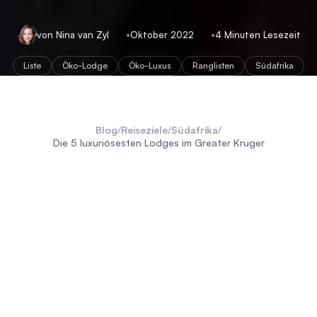
von Nina van Zyl
Oktober 2022
4 Minuten Lesezeit
Liste
Öko-Lodge
Öko-Luxus
Ranglisten
Südafrika
Blog
/
Reiseziele
/
Südafrika
/
Die 5 luxuriösesten Lodges im Greater Kruger
Kruger National Park
Greater Kruger