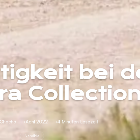
igkeit bei d
a Collectio
 Chocho
April 2022
4 Minuten Lesezeit
Namibia