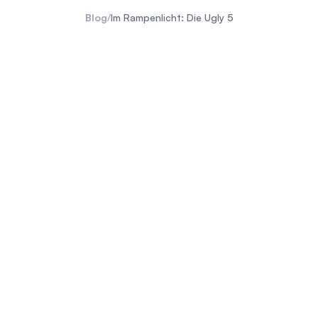
Blog
/
Im Rampenlicht: Die Ugly 5
Big 5
Little 5