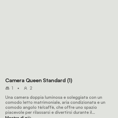
Camera Queen Standard (1)
1
•
2
Una camera doppia luminosa e soleggiata con un
comodo letto matrimoniale, aria condizionata e un
comodo angolo tè/caffè, che offre uno spazio
piacevole per rilassarsi e divertirsi durante il
soggiorno.
Mostra di più