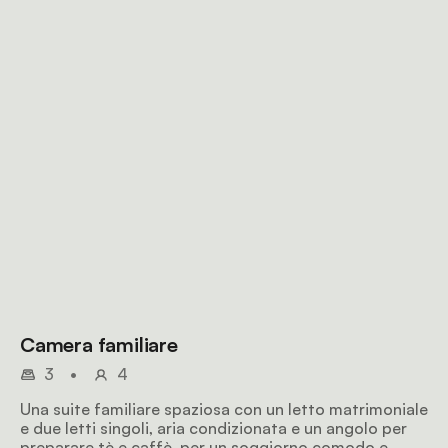
Camera familiare
3
•
4
Una suite familiare spaziosa con un letto matrimoniale
e due letti singoli, aria condizionata e un angolo per
preparare tè e caffè, per un soggiorno comodo e