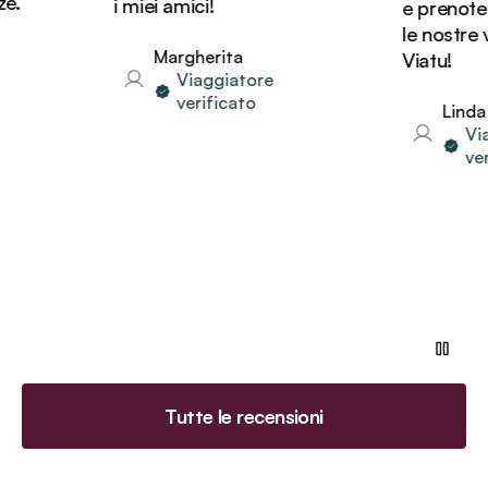
i miei amici!
e prenotere
le nostre va
Margherita
Viatu!
Viaggiatore
verificato
Linda
Viagg
verifi
Tutte le recensioni