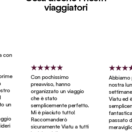
viaggiatori
on
ime
Con pochissimo
Abbiamo pre
preavviso, hanno
nostra luna d
ro
organizzato un viaggio
settimane e
che è stato
Viatu ed è st
un
semplicemente perfetto.
sempliceme
Mi è piaciuto tutto!
fantastica! 
io
Raccomanderò
passato dei 
ri
sicuramente Viatu a tutti
meravigliosi 