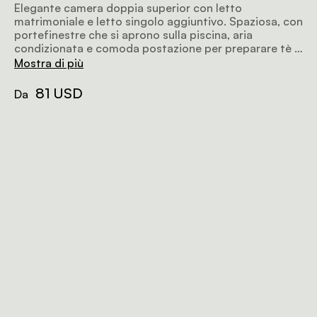
Elegante camera doppia superior con letto
matrimoniale e letto singolo aggiuntivo. Spaziosa, con
portefinestre che si aprono sulla piscina, aria
condizionata e comoda postazione per preparare tè e
caffè.
Mostra di più
81 USD
Da