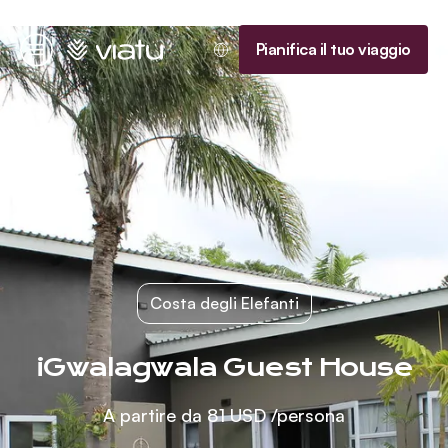
Homepage
Pianifica il tuo viaggio
Menu
Costa degli Elefanti
iGwalagwala Guest House
A partire da
81 USD
/persona