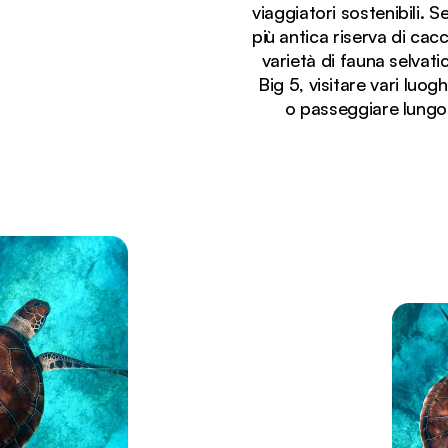
viaggiatori sostenibili.
più antica riserva di cac
varietà di fauna selvati
Big 5, visitare vari luog
o passeggiare lungo
Stai visualizzando:
Vista aerea della costa incontaminata dell'Elephant