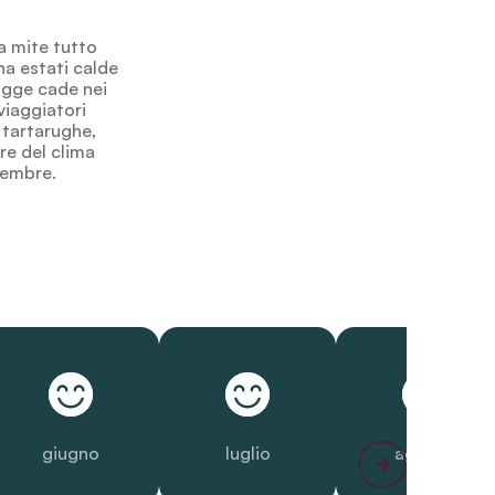
ma mite tutto
ha estati calde
iogge cade nei
 viaggiatori
 tartarughe,
re del clima
ttembre.
giugno
luglio
agosto