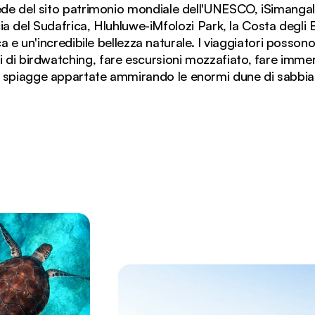
 Sede del sito patrimonio mondiale dell'UNESCO, iSimangal
cia del Sudafrica, Hluhluwe-iMfolozi Park, la Costa degli
ca e un'incredibile bellezza naturale. I viaggiatori possono
hi di birdwatching, fare escursioni mozzafiato, fare immers
 spiagge appartate ammirando le enormi dune di sabbia r
 Coast in Sudafrica, con le sue lagune turchesi e i prom