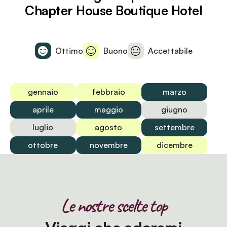
Chapter House Boutique Hotel
Ottimo
Buono
Accettabile
gennaio
febbraio
marzo
aprile
maggio
giugno
luglio
agosto
settembre
ottobre
novembre
dicembre
Le nostre scelte top