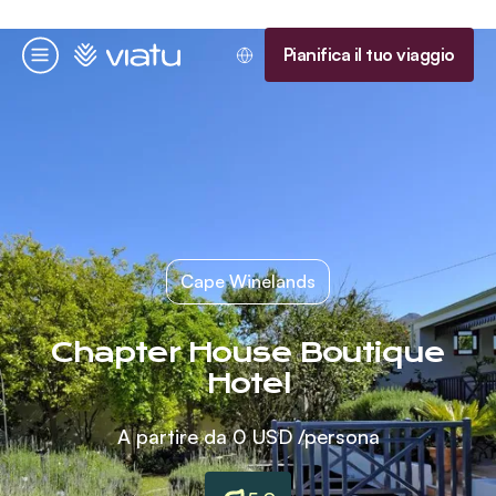
Homepage
Pianifica il tuo viaggio
Menu
Cape Winelands
Chapter House Boutique
Hotel
A partire da
0 USD
/persona