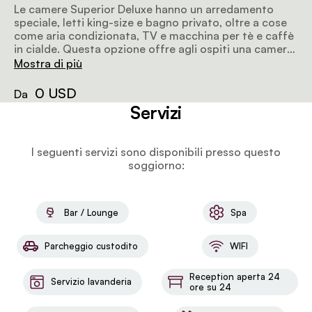
Le camere Superior Deluxe hanno un arredamento
speciale, letti king-size e bagno privato, oltre a cose
come aria condizionata, TV e macchina per tè e caffè
in cialde. Questa opzione offre agli ospiti una camera
super spaziosa e accogliente con un'area esterna
Mostra di più
privata.
0 USD
Da
Servizi
I seguenti servizi sono disponibili presso questo
soggiorno:
Bar / Lounge
Spa
Parcheggio custodito
WIFI
Reception aperta 24
Servizio lavanderia
ore su 24