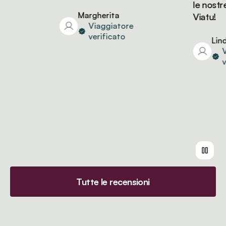
le nostre 
Margherita
Viatu!
Viaggiatore
verificato
Linda
Via
ver
Tutte le recensioni