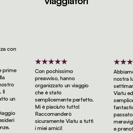
viaggiatori
a con
prime
Con pochissimo
Abbiamo p
preavviso, hanno
nostra luna
stro
organizzato un viaggio
settimane
che è stato
Viatu ed è
o un
semplicemente perfetto.
semplicem
Mi è piaciuto tutto!
fantastica
aggio
Raccomanderò
passato de
deri
sicuramente Viatu a tutti
meraviglios
e.
i miei amici!
e prenote