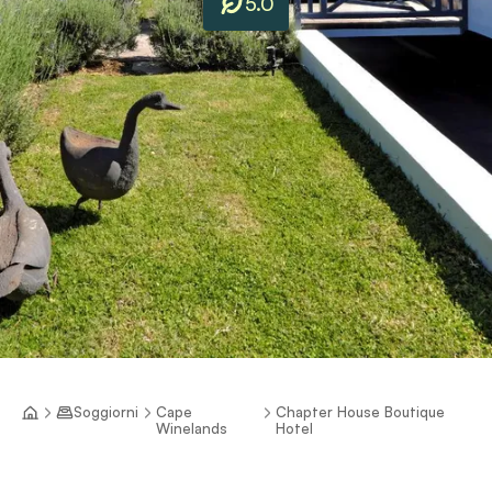
5.0
Soggiorni
Cape
Chapter House Boutique
Winelands
Hotel