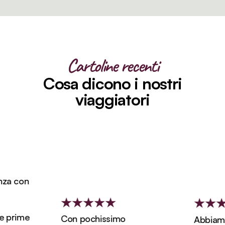
Cartoline recenti
Cosa dicono i nostri
viaggiatori
a con
 prime
Con pochissimo
Abbiamo p