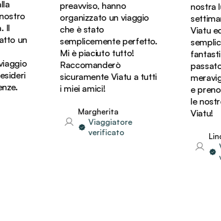
a
preavviso, hanno
nostra lun
ostro
organizzato un viaggio
settiman
l
che è stato
Viatu ed è
to un
semplicemente perfetto.
semplice
Mi è piaciuto tutto!
fantastic
iaggio
Raccomanderò
passato de
ideri
sicuramente Viatu a tutti
meraviglio
ze.
i miei amici!
e prenote
le nostre
Margherita
Viatu!
Viaggiatore
verificato
Linda
Vi
ve