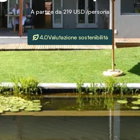
A partire da
219 USD
/persona
4.0
Valutazione sostenibilità