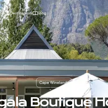
rni
Destinazioni
Blog
Cape Winelands
ala Boutique H