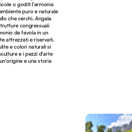
icole o goditi l'armonia
'ambiente puro e naturale
ello che cerchi. Angala
i strutture congressuali
monio da favola in un
 attrezzati e riservati.
te e colori naturali si
culture e i pezzi d'arte
un'origine e una storia
 vinicola di Cape Winelands