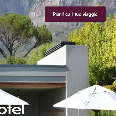
Pianifica il tuo viaggio
IT
otel