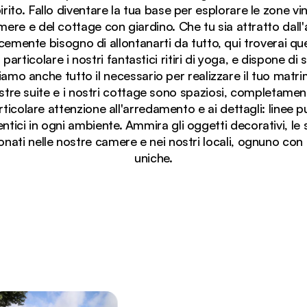
irito. Fallo diventare la tua base per esplorare le zone vin
mere e del cottage con giardino. Che tu sia attratto dall
emente bisogno di allontanarti da tutto, qui troverai qu
in particolare i nostri fantastici ritiri di yoga, e dispone d
iamo anche tutto il necessario per realizzare il tuo matri
tre suite e i nostri cottage sono spaziosi, completamente
colare attenzione all'arredamento e ai dettagli: linee puli
tici in ogni ambiente. Ammira gli oggetti decorativi, le s
ati nelle nostre camere e nei nostri locali, ognuno con 
 e sulle montagne all'Angala Boutique Hotel nella regione
uniche.