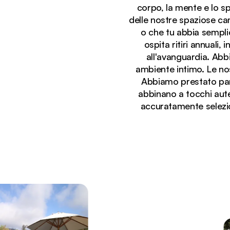
corpo, la mente e lo sp
delle nostre spaziose ca
o che tu abbia semplic
ospita ritiri annuali, 
all'avanguardia. Abb
ambiente intimo. Le nos
Abbiamo prestato parti
abbinano a tocchi auten
Stai visualizzando:
accuratamente selezion
Terrazza in legno con vista sulla piscina ecologica