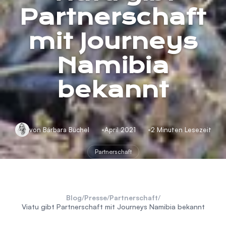
Partnerschaft
mit Journeys
Namibia
bekannt
von Bárbara Büchel
April 2021
2 Minuten Lesezeit
Partnerschaft
Blog
/
Presse
/
Partnerschaft
/
Viatu gibt Partnerschaft mit Journeys Namibia bekannt