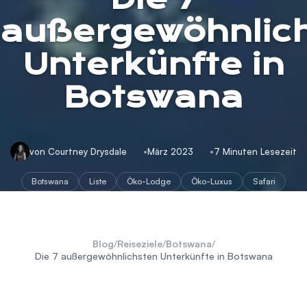
außergewöhnlic
Unterkünfte in
Botswana
von Courtney Drysdale
März 2023
7 Minuten Lesezeit
Botswana
Liste
Öko-Lodge
Öko-Luxus
Safari
Blog
/
Reiseziele
/
Botswana
/
Die 7 außergewöhnlichsten Unterkünfte in Botswana