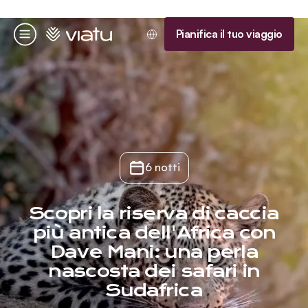
Homepage
Pianifica il tuo viaggio
Menu
6 notti
Scopri la riserva di caccia
più antica dell'Africa con
Dave Mani: una perla
nascosta dei safari in
Sudafrica