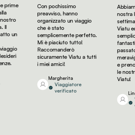
 prime
Con pochissimo
Abbiamo 
a
preavviso, hanno
nostra lun
ostro
organizzato un viaggio
settiman
l
che è stato
Viatu ed 
to un
semplicemente perfetto.
semplice
Mi è piaciuto tutto!
fantastic
iaggio
Raccomanderò
passato d
ideri
sicuramente Viatu a tutti
meraviglio
ze.
i miei amici!
e prenot
le nostre
Margherita
Viatu!
Viaggiatore
verificato
Linda
Vi
ve