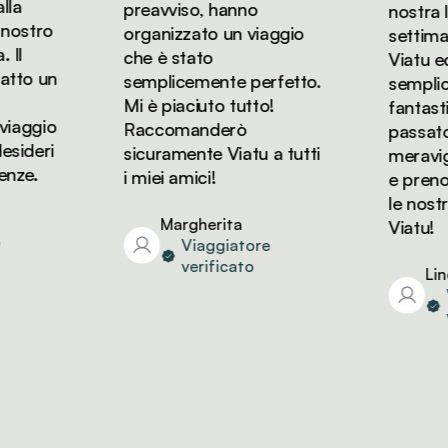
a
preavviso, hanno
nostra lun
ostro
organizzato un viaggio
settiman
l
che è stato
Viatu ed è
to un
semplicemente perfetto.
semplice
Mi è piaciuto tutto!
fantastic
aggio
Raccomanderò
passato de
ideri
sicuramente Viatu a tutti
meraviglio
ze.
i miei amici!
e prenote
le nostre
Margherita
Viatu!
Viaggiatore
verificato
Linda
Vi
ve