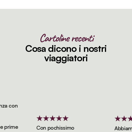
Cartoline recenti
Cosa dicono i nostri
viaggiatori
a con
 prime
Con pochissimo
Abbiamo p