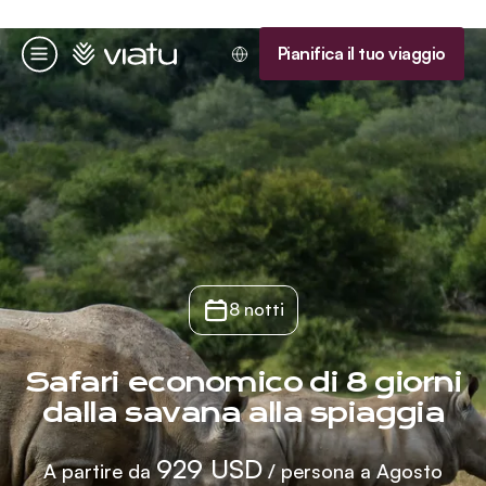
Homepage
Pianifica il tuo viaggio
Menu
8 notti
Safari economico di 8 giorni
dalla savana alla spiaggia
929 USD
A partire da
/ persona a Agosto