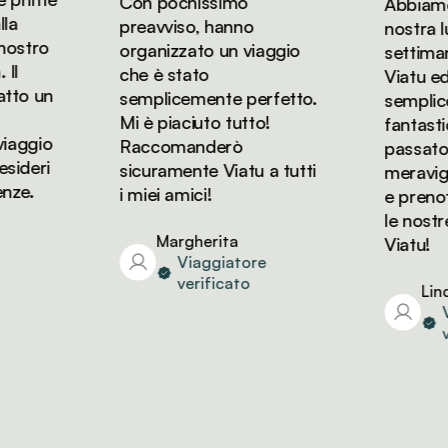
Con pochissimo
Abbiamo p
preavviso, hanno
nostra luna
stro
organizzato un viaggio
settimane
che è stato
Viatu ed è
o un
semplicemente perfetto.
semplicem
Mi è piaciuto tutto!
fantastica
aggio
Raccomanderò
passato de
deri
sicuramente Viatu a tutti
meraviglios
e.
i miei amici!
e prenote
le nostre 
Margherita
Viatu!
Viaggiatore
verificato
Linda
Via
ver