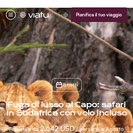
Homepage
Pianifica il tuo viaggio
Menu
8 notti
Fuga di lusso al Capo: safari
in Sudafrica con volo incluso
2.642 USD
A partire da
/ persona a Agosto