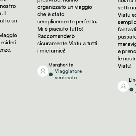
nostra lun
ostro
organizzato un viaggio
settimane
l
che è stato
Viatu ed è
to un
semplicemente perfetto.
semplice
Mi è piaciuto tutto!
fantastic
aggio
Raccomanderò
passato de
ideri
sicuramente Viatu a tutti
meraviglio
ze.
i miei amici!
e prenote
le nostre
Margherita
Viatu!
Viaggiatore
verificato
Linda
Vi
ver