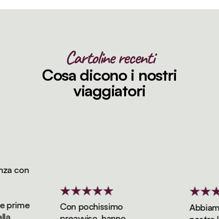
Cartoline recenti
Cosa dicono i nostri
viaggiatori
a con
 prime
Con pochissimo
Abbiamo p
a
preavviso, hanno